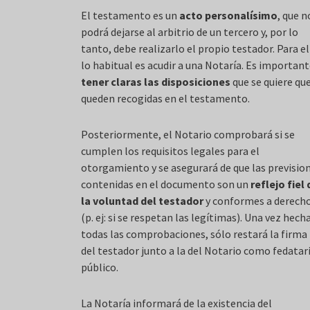
El testamento es un
acto personalísimo
, que n
podrá dejarse al arbitrio de un tercero y, por lo
tanto, debe realizarlo el propio testador. Para el
lo habitual es acudir a una Notaría. Es importan
tener claras las disposiciones
que se quiere qu
queden recogidas en el testamento.
Posteriormente, el Notario comprobará si se
cumplen los requisitos legales para el
otorgamiento y se asegurará de que las previsio
contenidas en el documento son un
reflejo fiel 
la voluntad del testador
y conformes a derech
(p. ej: si se respetan las legítimas). Una vez hech
todas las comprobaciones, sólo restará la firma
del testador junto a la del Notario como fedatar
público.
La Notaría informará de la existencia del