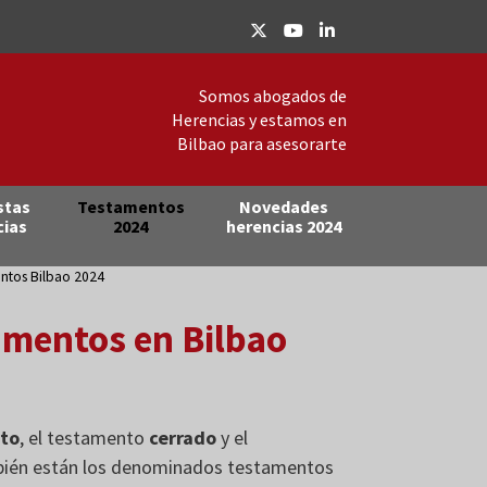
Somos abogados de
Herencias y estamos en
Bilbao para asesorarte
stas
Testamentos
Novedades
cias
2024
herencias 2024
ntos Bilbao 2024
amentos en Bilbao
rto
, el testamento
cerrado
y el
bién están los denominados testamentos