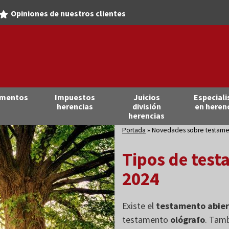
Opiniones de nuestros clientes
amentos
Impuestos
Juicios
Especiali
herencias
división
en heren
herencias
Portada
»
Novedades sobre testame
Tipos de test
2024
Existe el
testamento abie
testamento
ológrafo
. Tam