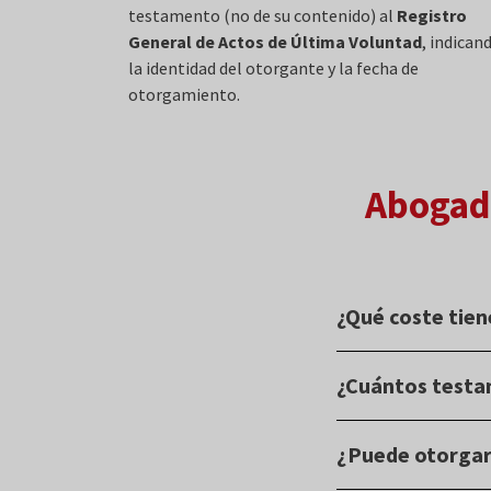
testamento (no de su contenido) al
Registro
General de Actos de Última Voluntad
, indican
la identidad del otorgante y la fecha de
otorgamiento.
Abogado
¿Qué coste tie
Hacer testamento es 
¿Cuántos testa
Dependerá del número
Abogados testament
En cuanto al número 
¿Puede otorgar
reciente dejará sin 