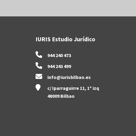
IURIS Estudio Jurídico
944 240 473
944 243 499
info@iurisbilbao.es
c/ Iparraguirre 11, 1º izq
48009 Bilbao