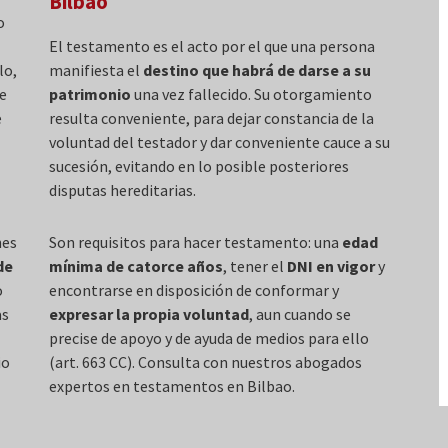
Bilbao
o
El testamento es el acto por el que una persona
lo,
manifiesta el
destino que habrá de darse a su
te
patrimonio
una vez fallecido. Su otorgamiento
e
resulta conveniente, para dejar constancia de la
voluntad del testador y dar conveniente cauce a su
sucesión, evitando en lo posible posteriores
disputas hereditarias.
nes
Son requisitos para hacer testamento: una
edad
de
mínima de catorce años
, tener el
DNI en vigor
y
o
encontrarse en disposición de conformar y
as
expresar la propia voluntad
, aun cuando se
precise de apoyo y de ayuda de medios para ello
io
(art. 663 CC). Consulta con nuestros abogados
expertos en testamentos en Bilbao.