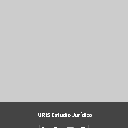
tienen varios hijos, se puede dejar toda la herencia a uno de
ellos, excluyendo al resto. Consulta con nuestros abogados
especialistas en herencias en Bilbao.
IURIS Estudio Jurídico