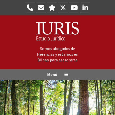
Skip
Skip
Skip
to
to
to
primary
main
primary
navigation
content
sidebar
Somos abogados de
Herencias y estamos en
Bilbao para asesorarte
Menú
Abogados herencias Bilbao
Herederos y legítimas
Testamentos