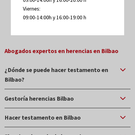
Viernes:
09:00-14:00h y 16:00-19:00 h
Abogados expertos en herencias en Bilbao
¿Dónde se puede hacer testamento en
Bilbao?
Lo usual es acudir a una Notaría a otorgar nuestro
Gestoría herencias Bilbao
testamento. Es un acto jurídico que tendrá una gran
importancia tras nuestro fallecimiento, por lo que es muy
En nuestro Despacho de abogados de Bilbao, realizamos
Hacer testamento en Bilbao
recomendable consultar antes con un abogado especializado
todos los trámites relativos a la aceptación y reparto de
en testamentos. Abogados herencias Bilbao.
herencias: desde la localización de un testamento, hasta la