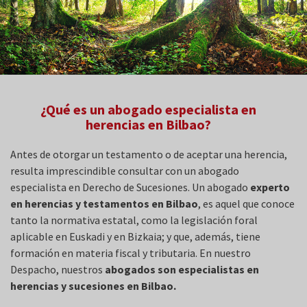
Impuestos herencias
Juicios división herencias
Especialistas en herencias
Testamentos 2024
¿Qué es un abogado especialista en
Novedades herencias 2024
herencias en Bilbao?
Antes de otorgar un testamento o de aceptar una herencia,
resulta imprescindible consultar con un abogado
especialista en Derecho de Sucesiones. Un abogado
experto
en herencias y testamentos en Bilbao
, es aquel que conoce
tanto la normativa estatal, como la legislación foral
aplicable en Euskadi y en Bizkaia; y que, además, tiene
formación en materia fiscal y tributaria. En nuestro
Despacho, nuestros
abogados son especialistas en
herencias y sucesiones en Bilbao.